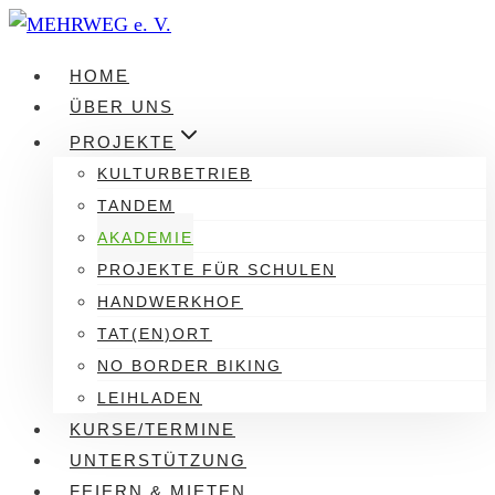
Zum
Inhalt
HOME
springen
ÜBER UNS
PROJEKTE
KULTURBETRIEB
TANDEM
AKADEMIE
PROJEKTE FÜR SCHULEN
HANDWERKHOF
TAT(EN)ORT
NO BORDER BIKING
LEIHLADEN
KURSE/TERMINE
UNTERSTÜTZUNG
FEIERN & MIETEN