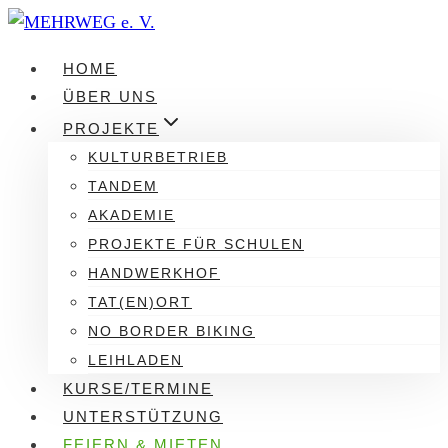
Zum
Inhalt
HOME
springen
ÜBER UNS
PROJEKTE
KULTURBETRIEB
TANDEM
AKADEMIE
PROJEKTE FÜR SCHULEN
HANDWERKHOF
TAT(EN)ORT
NO BORDER BIKING
LEIHLADEN
KURSE/TERMINE
UNTERSTÜTZUNG
FEIERN & MIETEN