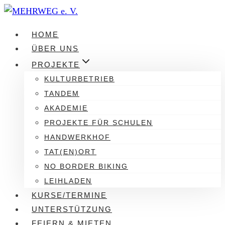
Zum
Inhalt
HOME
springen
ÜBER UNS
PROJEKTE
KULTURBETRIEB
TANDEM
AKADEMIE
PROJEKTE FÜR SCHULEN
HANDWERKHOF
TAT(EN)ORT
NO BORDER BIKING
LEIHLADEN
KURSE/TERMINE
UNTERSTÜTZUNG
FEIERN & MIETEN